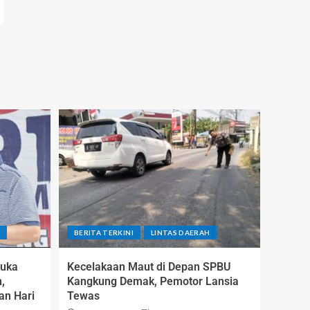
H
BERITA TERKINI
LINTAS DAERAH
Buka
Kecelakaan Maut di Depan SPBU
,
Kangkung Demak, Pemotor Lansia
an Hari
Tewas