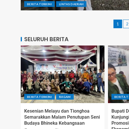
BERITA TERKINI
LINTAS DAERAH
1
2
SELURUH BERITA
BERITA TERKINI
RAGAM
BERITA T
Kesenian Melayu dan Tionghoa
Bupati 
Semarakkan Malam Penutupan Seni
Kunjung
Budaya Bhineka Kebangsaan
Promos