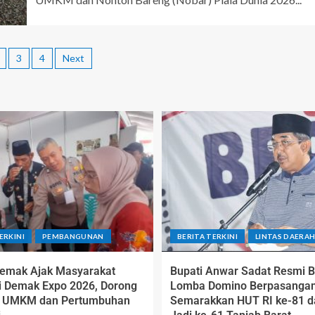
3
4
Next
ERKINI
PEMBANGUNAN
BERITA TERKINI
LINTAS DAERA
Demak Ajak Masyarakat
Bupati Anwar Sadat Resmi 
i Demak Expo 2026, Dorong
Lomba Domino Berpasangan
i UMKM dan Pertumbuhan
Semarakkan HUT RI ke-81 d