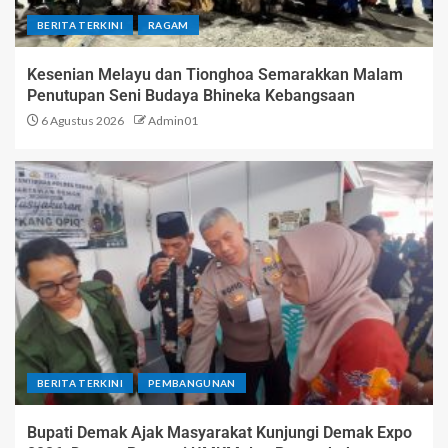
BERITA TERKINI
RAGAM
Kesenian Melayu dan Tionghoa Semarakkan Malam
Penutupan Seni Budaya Bhineka Kebangsaan
6 Agustus 2026
Admin01
BERITA TERKINI
PEMBANGUNAN
Bupati Demak Ajak Masyarakat Kunjungi Demak Expo