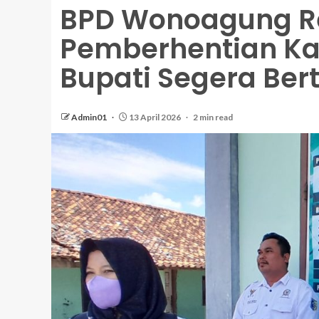
BPD Wonoagung R
Pemberhentian Ka
Bupati Segera Ber
Admin01
13 April 2026
2 min read