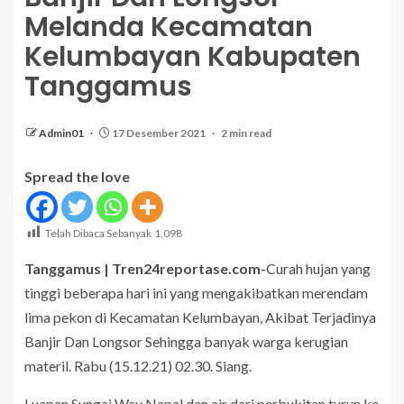
Melanda Kecamatan
Kelumbayan Kabupaten
Tanggamus
Admin01
17 Desember 2021
2 min read
Spread the love
Telah Dibaca Sebanyak
1,098
Tanggamus | Tren24reportase.com-
Curah hujan yang
tinggi beberapa hari ini yang mengakibatkan merendam
lima pekon di Kecamatan Kelumbayan, Akibat Terjadinya
Banjir Dan Longsor Sehingga banyak warga kerugian
materil. Rabu (15.12.21) 02.30. Siang.
Luapan Sungai Way Napal dan air dari perbukitan turun ke