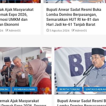
ak Ajak Masyarakat
Bupati Anwar Sadat Resmi Buka
emak Expo 2026,
Lomba Domino Berpasangan,
omosi UMKM dan
Semarakkan HUT RI ke-81 dan
an Ekonomi
Hari Jadi ke-61 Tanjab Barat
026
Admin01
5 Agustus 2026
Admin01
ERKINI
PEMBANGUNAN
BERITA TERKINI
LINTAS DAERA
Demak Ajak Masyarakat
Bupati Anwar Sadat Resmi 
i Demak Expo 2026, Dorong
Lomba Domino Berpasangan