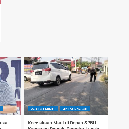
H
BERITA TERKINI
LINTAS DAERAH
Buka
Kecelakaan Maut di Depan SPBU
,
Kangkung Demak, Pemotor Lansia