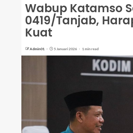
Wabup Katamso S
0419/Tanjab, Hara
Kuat
Admin01
5 Januari 2026
1 min read