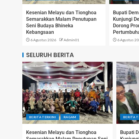
Kesenian Melayu dan Tionghoa
Bupati Dem
Semarakkan Malam Penutupan
Kunjungi D
Seni Budaya Bhineka
Dorong Pr
Kebangsaan
Pertumbuh
6 Agustus 2026
Admin01
6 Agustus 2
SELURUH BERITA
BERITA TERKINI
RAGAM
BERITA T
Kesenian Melayu dan Tionghoa
Bupati 
Semarakkan Malam Penutupan Seni
Kunjung