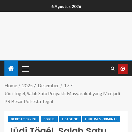
6 Agustus 2026
Home
2025
Desember
17
Jüdi Tögél, Salah Satu Penyakit Masyarakat yang Menjadi
PR Besar Polresta Tegal
BERITA TERKINI
FOKUS
HEADLINE
HUKUM & KRIMINAL
Jüdi Tögél, Salah Satu