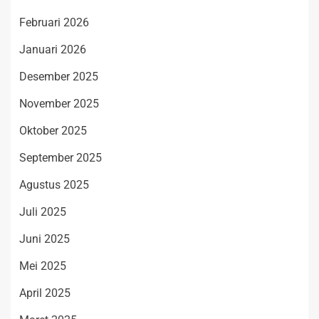
Februari 2026
Januari 2026
Desember 2025
November 2025
Oktober 2025
September 2025
Agustus 2025
Juli 2025
Juni 2025
Mei 2025
April 2025