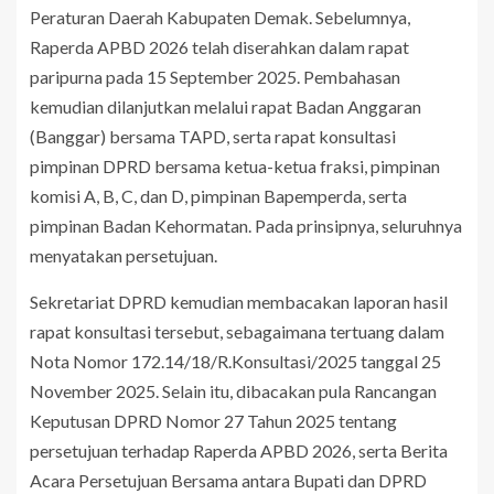
Peraturan Daerah Kabupaten Demak. Sebelumnya,
Raperda APBD 2026 telah diserahkan dalam rapat
paripurna pada 15 September 2025. Pembahasan
kemudian dilanjutkan melalui rapat Badan Anggaran
(Banggar) bersama TAPD, serta rapat konsultasi
pimpinan DPRD bersama ketua-ketua fraksi, pimpinan
komisi A, B, C, dan D, pimpinan Bapemperda, serta
pimpinan Badan Kehormatan. Pada prinsipnya, seluruhnya
menyatakan persetujuan.
Sekretariat DPRD kemudian membacakan laporan hasil
rapat konsultasi tersebut, sebagaimana tertuang dalam
Nota Nomor 172.14/18/R.Konsultasi/2025 tanggal 25
November 2025. Selain itu, dibacakan pula Rancangan
Keputusan DPRD Nomor 27 Tahun 2025 tentang
persetujuan terhadap Raperda APBD 2026, serta Berita
Acara Persetujuan Bersama antara Bupati dan DPRD