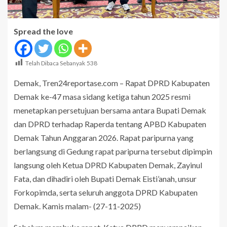
Spread the love
Telah Dibaca Sebanyak
538
Demak, Tren24reportase.com – Rapat DPRD Kabupaten
Demak ke-47 masa sidang ketiga tahun 2025 resmi
menetapkan persetujuan bersama antara Bupati Demak
dan DPRD terhadap Raperda tentang APBD Kabupaten
Demak Tahun Anggaran 2026. Rapat paripurna yang
berlangsung di Gedung rapat paripurna tersebut dipimpin
langsung oleh Ketua DPRD Kabupaten Demak, Zayinul
Fata, dan dihadiri oleh Bupati Demak Eisti’anah, unsur
Forkopimda, serta seluruh anggota DPRD Kabupaten
Demak. Kamis malam- (27-11-2025)