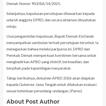
Demak Nomor 903/BA/14/2025.
Selanjutnya, keputusan persetujuan ditawarkan kepada
seluruh anggota DPRD, dan secara aklamasi dinyatakan
setuju.
Usai pengambilan keputusan, Bupati Demak Eisti’anah
menyampaikan sambutan terkait persetujuan tersebut. Ia
menegaskan bahwa melalui paripurna ini, DPRD dan
Pemkab Demak memperkuat komitmen bersama untuk
menghadirkan APBD yang efektif, berkeadilan, dan
berpihak pada kepentingan masyarakat.
Tahap berikutnya, dokumen APBD 2026 akan diajukan
kepada Gubernur Jawa Tengah untuk dilakukan evaluasi
sesuai ketentuan perundang-undangan. (Parno)
About Post Author