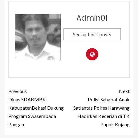
Admin01
See author's posts
Previous
Next
Dinas SDABMBK
Polisi Sahabat Anak
KabupatenBekasi Dukung
Satlantas Polres Karawang
Program Swasembada
Hadirkan Kecerian di TK
Pangan
Pupuk Kujang