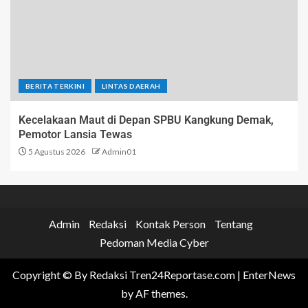
BERITA TERKINI
LINTAS DAERAH
Kecelakaan Maut di Depan SPBU Kangkung Demak,
Pemotor Lansia Tewas
5 Agustus 2026
Admin01
Admin
Redaksi
Kontak Person
Tentang
Pedoman Media Cyber
Copyright © By Redaksi Tren24Reportase.com
|
EnterNews
by AF themes.