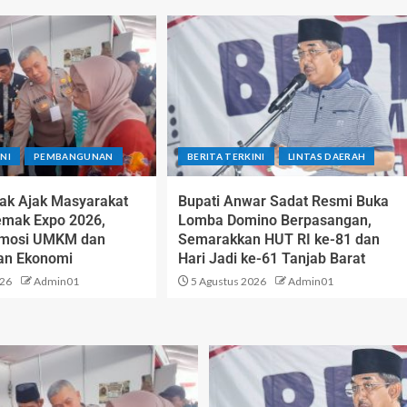
NI
PEMBANGUNAN
BERITA TERKINI
LINTAS DAERAH
ak Ajak Masyarakat
Bupati Anwar Sadat Resmi Buka
emak Expo 2026,
Lomba Domino Berpasangan,
omosi UMKM dan
Semarakkan HUT RI ke-81 dan
an Ekonomi
Hari Jadi ke-61 Tanjab Barat
026
Admin01
5 Agustus 2026
Admin01