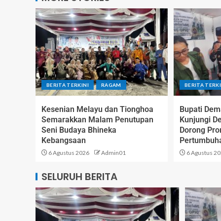
BERITA TERKINI
RAGAM
BERITA TERKI
Kesenian Melayu dan Tionghoa
Bupati Dem
Semarakkan Malam Penutupan
Kunjungi D
Seni Budaya Bhineka
Dorong Pr
Kebangsaan
Pertumbuh
6 Agustus 2026
Admin01
6 Agustus 2
SELURUH BERITA