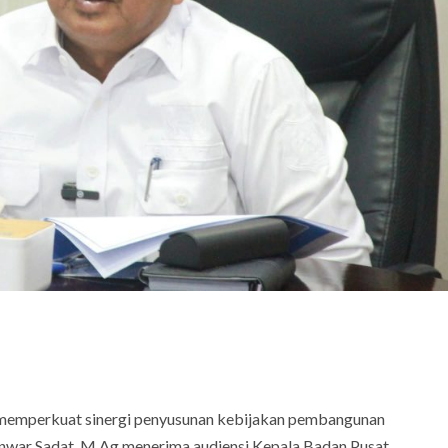
 memperkuat sinergi penyusunan kebijakan pembangunan
 Anwar Sadat, M.Ag menerima audiensi Kepala Badan Pusat