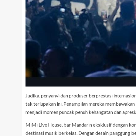
Judika, penyanyi dan produser berprestasi internas
tak terlupakan ini. Penampilan mereka membawakan
menjadi momen puncak penuh kehangatan dan apresia
MiMi Live House, bar Mandarin eksklusif dengan kon
destinasi musik berkelas. Dengan desain panggung be