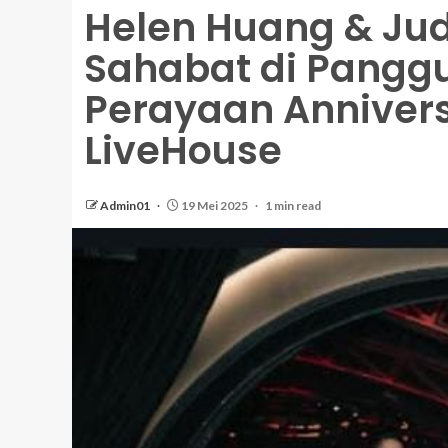
Helen Huang & Jud
Sahabat di Panggu
Perayaan Annivers
LiveHouse
Admin01
19 Mei 2025
1 min read