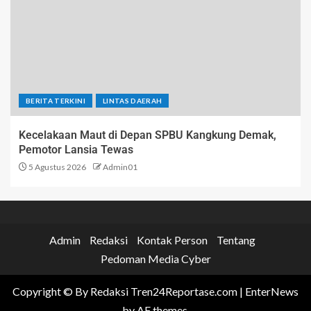
BERITA TERKINI
LINTAS DAERAH
Kecelakaan Maut di Depan SPBU Kangkung Demak,
Pemotor Lansia Tewas
5 Agustus 2026
Admin01
Admin
Redaksi
Kontak Person
Tentang
Pedoman Media Cyber
Copyright © By Redaksi Tren24Reportase.com
|
EnterNews
by AF themes.