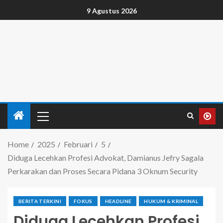
9 Agustus 2026
Home
2025
Februari
5
Diduga Lecehkan Profesi Advokat, Damianus Jefry Sagala
Perkarakan dan Proses Secara Pidana 3 Oknum Security
BERITA TERKINI
FOKUS
HEADLINE
HUKUM & KRIMINAL
Diduga Lecehkan Profesi