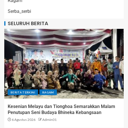
Ragam
Serba_serbi
SELURUH BERITA
BERITA TERKINI
RAGAM
Kesenian Melayu dan Tionghoa Semarakkan Malam
Penutupan Seni Budaya Bhineka Kebangsaan
6 Agustus 2026
Admin01