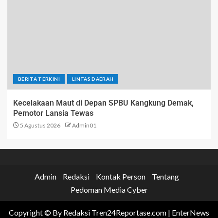
BERITA TERKINI
LINTAS DAERAH
Kecelakaan Maut di Depan SPBU Kangkung Demak,
Pemotor Lansia Tewas
5 Agustus 2026
Admin01
Admin
Redaksi
Kontak Person
Tentang
Pedoman Media Cyber
Copyright © By Redaksi Tren24Reportase.com
|
EnterNews