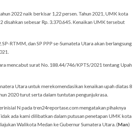
un 2022 naik berkisar 1,22 persen. Tahun 2021, UMK kota
2 disahkan sebesar Rp. 3.370.645. Kenaikan UMK tersebut
EP, SP-RTMM, dan SP PPP se-Sumateta Utara akan berlangsung
021.
tara mencabut surat No. 188.44/746/KPTS/2021 tentang Upah
Sunatera Utara untuk merekomendasikan kenaikan upah diatas 8
un 2020 turut serta dalam tuntutan pengunjukrasa.
rinisial N pada tren24reportase.com mengatakan pihaknya
Tidak ada kami dilibatkan dalam putusan penetapan UMK kota
iajukan Walikota Medan ke Gubernur Sumatera Utara. (
Man
)