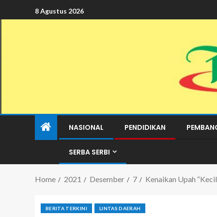
8 Agustus 2026
NASIONAL
PENDIDIKAN
PEMBAN
SERBA SERBI
Home
2021
Desember
7
Kenaikan Upah “Kecil
BERITA TERKINI
LINTAS DAERAH