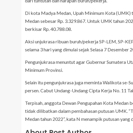
dari tuntutan dan harapan buruh/pekerja.
Di kota Madya Medan, Upah Minimum Kota (UMK) tah
Medan sebesar Rp. 3.329.867. Untuk UMK tahun 202
berkisar Rp. 40.788.08.
Aksi unjukrasa ribuan buruh/pekerja SP-LEM, SP-K
selama 3 hari yang dimulai sejak Selasa 7 Desember 2
Pengunjukrasa menuntut agar Gubernur Sumatera U
Minimum Provinsi.
Selain itu pengunjukrasa juga meminta Walikota se-
persen. Cabut Undang-Undang Cipta Kerja No. 11 Tah
Terpisah, anggota Dewan Pengupahan Kota Medan be
tidak dilibatkan dalam pembahasan putusan UMK. “
Medan tahun 2022”, kata N menampik putusan yang d
About Post Author