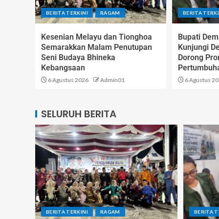
BERITA TERKINI
RAGAM
BERITA TERKI
Kesenian Melayu dan Tionghoa
Bupati Dem
Semarakkan Malam Penutupan
Kunjungi D
Seni Budaya Bhineka
Dorong Pr
Kebangsaan
Pertumbuh
6 Agustus 2026
Admin01
6 Agustus 2
SELURUH BERITA
BERITA TERKINI
RAGAM
BERITA T