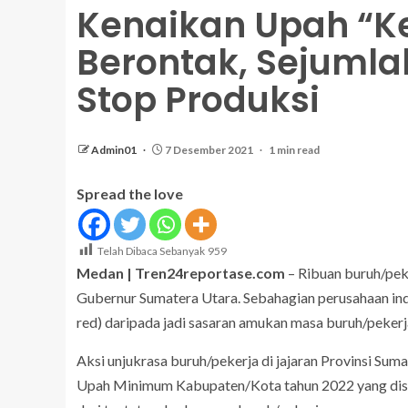
Kenaikan Upah “Ke
Berontak, Sejumla
Stop Produksi
Admin01
7 Desember 2021
1 min read
Spread the love
Telah Dibaca Sebanyak
959
Medan | Tren24reportase.com
– Ribuan buruh/peke
Gubernur Sumatera Utara. Sebahagian perusahaan ind
red) daripada jadi sasaran amukan masa buruh/pekerj
Aksi unjukrasa buruh/pekerja di jajaran Provinsi Su
Upah Minimum Kabupaten/Kota tahun 2022 yang disa