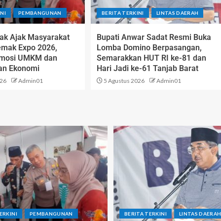
NI
PEMBANGUNAN
BERITA TERKINI
LINTAS DAERAH
ak Ajak Masyarakat
Bupati Anwar Sadat Resmi Buka
emak Expo 2026,
Lomba Domino Berpasangan,
omosi UMKM dan
Semarakkan HUT RI ke-81 dan
an Ekonomi
Hari Jadi ke-61 Tanjab Barat
026
Admin01
5 Agustus 2026
Admin01
ERKINI
PEMBANGUNAN
BERITA TERKINI
LINTAS DAERA