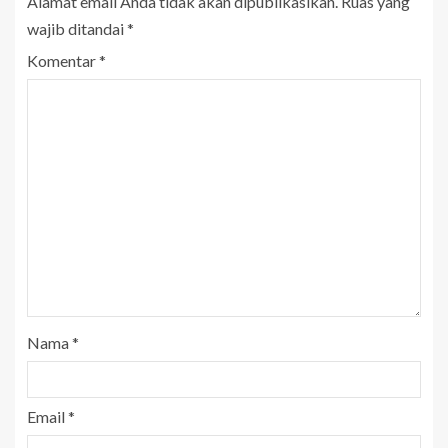
Alamat email Anda tidak akan dipublikasikan.
Ruas yang
wajib ditandai
*
Komentar
*
Nama
*
Email
*