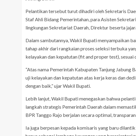
Pelantikan tersebut turut dihadiri oleh Sekretaris D
Staf Ahli Bidang Pemerintahan, para Asisten Sekretar
lingkungan Sekretariat Daerah, Direktur beserta jaja
Dalam sambutannya, Wakil Bupati menyampaikan ba
tahap akhir dari rangkaian proses seleksi terbuka yan
kelayakan dan kepatutan (fit and proper test), sesu
“Atas nama Pemerintah Kabupaten Tanjung Jabung Bar
uji kelayakan dan kepatutan atas kerja keras dan dedi
dengan baik,” ujar Wakil Bupati.
Lebih lanjut, Wakil Bupati menegaskan bahwa pelant
langkah strategis Pemerintah Daerah dalam memasti
BPR Tanggo Rajo berjalan secara optimal, transparan,
Ia juga berpesan kepada komisaris yang baru dilant
hanya sebagai lembaga keuangan yang berorientasi p