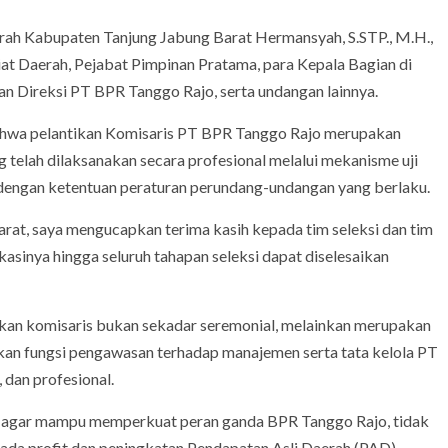
aerah Kabupaten Tanjung Jabung Barat Hermansyah, S.STP., M.H.,
iat Daerah, Pejabat Pimpinan Pratama, para Kepala Bagian di
ran Direksi PT BPR Tanggo Rajo, serta undangan lainnya.
hwa pelantikan Komisaris PT BPR Tanggo Rajo merupakan
g telah dilaksanakan secara profesional melalui mekanisme uji
ai dengan ketentuan peraturan perundang-undangan yang berlaku.
at, saya mengucapkan terima kasih kepada tim seleksi dan tim
kasinya hingga seluruh tahapan seleksi dapat diselesaikan
ikan komisaris bukan sekadar seremonial, melainkan merupakan
kan fungsi pengawasan terhadap manajemen serta tata kelola PT
 dan profesional.
ik agar mampu memperkuat peran ganda BPR Tanggo Rajo, tidak
ada profit dan peningkatan Pendapatan Asli Daerah (PAD),