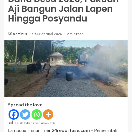
Aji Bangun Jalan Lapen
Hingga Posyandu
Admin01
4 Februari 2026
2 min read
Spread the love
Telah Dibaca Sebanyak
343
Lampung Timur,
Tren24reportase.com
– Pemerintah