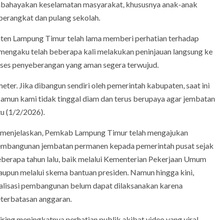
embahayakan keselamatan masyarakat, khususnya anak-anak
 berangkat dan pulang sekolah.
en Lampung Timur telah lama memberi perhatian terhadap
a mengaku telah beberapa kali melakukan peninjauan langsung ke
akses penyeberangan yang aman segera terwujud.
eter. Jika dibangun sendiri oleh pemerintah kabupaten, saat ini
mun kami tidak tinggal diam dan terus berupaya agar jembatan
tu (1/2/2026).
 menjelaskan, Pemkab Lampung Timur telah mengajukan
mbangunan jembatan permanen kepada pemerintah pusat sejak
berapa tahun lalu, baik melalui Kementerian Pekerjaan Umum
upun melalui skema bantuan presiden. Namun hingga kini,
alisasi pembangunan belum dapat dilaksanakan karena
terbatasan anggaran.
iring meningkatnya perhatian publik akibat video yang viral,