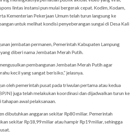
spons lintas instansi pun mulai bergerak cepat. Kodim, Kodam,
rta Kementerian Pekerjaan Umum telah turun langsung ke
pangan untuk melihat kondisi penyeberangan sungai di Desa Kali
ngunan jembatan permanen, Pemerintah Kabupaten Lampung
ang diberi nama Jembatan Merah Putih.
mi mengusulkan pembangunan Jembatan Merah Putih agar
ahu kecil yang sangat berisiko,” jelasnya.
n oleh pemerintah pusat pada triwulan pertama atau kedua
(BPJN) juga telah melakukan koordinasi dan dijadwalkan turun ke
 tahapan awal pelaksanaan.
n dibutuhkan anggaran sekitar Rp80 miliar. Pemerintah
 sekitar Rp18,99 miliar atau hampir Rp19 miliar, sehingga
usat.