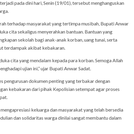
terjadi pada dini hari, Senin (19/01), tersebut menghanguskan
arga.
erah terhadap masyarakat yang tertimpa musibah, Bupati Anwar
duka cita sekaligus menyerahkan bantuan. Bantuan yang
ngkapan sekolah bagi anak-anak korban, uang tunai, serta
t terdampak akibat kebakaran.
duka cita yang mendalam kepada para korban. Semoga Allah
adapi ujian ini,” ujar Bupati Anwar Sadat.
oses pengurusan dokumen penting yang terbakar dengan
an kebakaran dari pihak Kepolisian setempat agar proses
pat.
 mengapresiasi keluarga dan masyarakat yang telah bersedia
lian dan solidaritas warga dinilai sangat membantu dalam