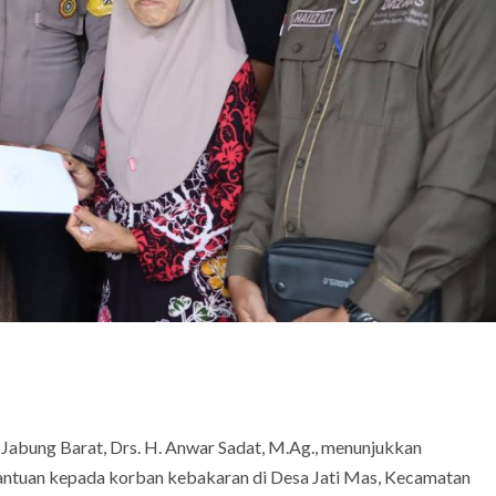
 Jabung Barat, Drs. H. Anwar Sadat, M.Ag., menunjukkan
antuan kepada korban kebakaran di Desa Jati Mas, Kecamatan