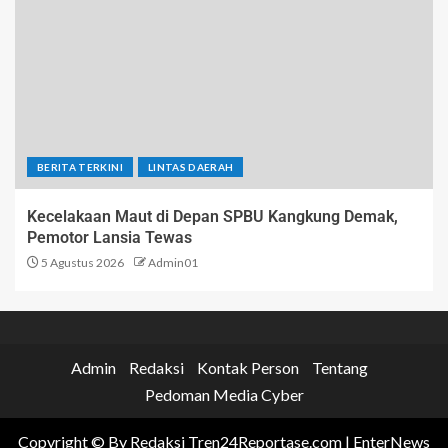
BERITA TERKINI
LINTAS DAERAH
Kecelakaan Maut di Depan SPBU Kangkung Demak,
Pemotor Lansia Tewas
5 Agustus 2026
Admin01
Admin
Redaksi
Kontak Person
Tentang
Pedoman Media Cyber
Copyright © By Redaksi Tren24Reportase.com
|
EnterNews