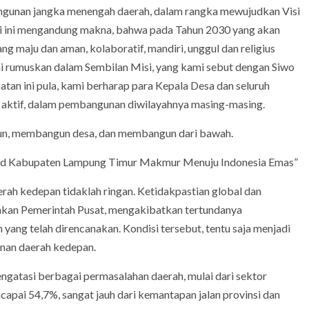
ngunan jangka menengah daerah, dalam rangka mewujudkan Visi
 ini mengandung makna, bahwa pada Tahun 2030 yang akan
 maju dan aman, kolaboratif, mandiri, unggul dan religius
i rumuskan dalam Sembilan Misi, yang kami sebut dengan Siwo
n ini pula, kami berharap para Kepala Desa dan seluruh
i aktif, dalam pembangunan diwilayahnya masing-masing.
un, membangun desa, dan membangun dari bawah.
jud Kabupaten Lampung Timur Makmur Menuju Indonesia Emas”
ah kedepan tidaklah ringan. Ketidakpastian global dan
anakan Pemerintah Pusat, mengakibatkan tertundanya
ng telah direncanakan. Kondisi tersebut, tentu saja menjadi
unan daerah kedepan.
ngatasi berbagai permasalahan daerah, mulai dari sektor
ncapai 54,7%, sangat jauh dari kemantapan jalan provinsi dan