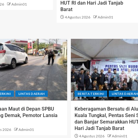
HUT RI dan Hari Jadi Tanjab
026
Admin01
Barat
4 Agustus 2026
Admin01
ERKINI
LINTAS DAERAH
BERITA TERKINI
LINTAS DAERA
aan Maut di Depan SPBU
Keberagaman Bersatu di Al
g Demak, Pemotor Lansia
Kuala Tungkal, Pentas Seni
dan Banjar Semarakkan HUT
Hari Jadi Tanjab Barat
s 2026
Admin01
4 Agustus 2026
Admin01