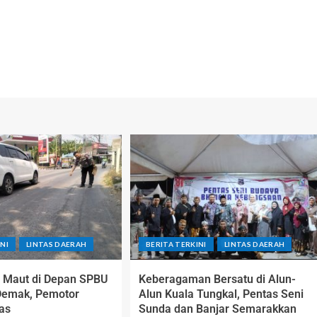
NI
LINTAS DAERAH
BERITA TERKINI
LINTAS DAERAH
 Maut di Depan SPBU
Keberagaman Bersatu di Alun-
Demak, Pemotor
Alun Kuala Tungkal, Pentas Seni
as
Sunda dan Banjar Semarakkan