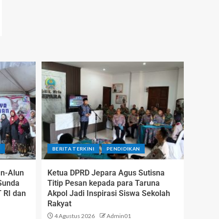
H
BERITA TERKINI
PENDIDIKAN
un-Alun
Ketua DPRD Jepara Agus Sutisna
 Sunda
Titip Pesan kepada para Taruna
 RI dan
Akpol Jadi Inspirasi Siswa Sekolah
Rakyat
4 Agustus 2026
Admin01