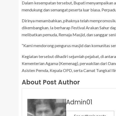
Dalam kesempatan tersebut, Bupati menyampaikan apr
mendukung dan semangat peserta luar biasa. Perpadua
Dirinya menambahkan, pihaknya telah mempromosikan 
dikembangkan. Ia berharap Festival Arakan Sahur da
melibatkan pemuda, Remaja Masjid, dan sanggar seni 
“Kami mendorong pengurus masjid dan komunitas seni u
Kegiatan tersebut dihadiri sejumlah pejabat, di ant
Kementerian Agama (Kemenag), perwakilan dari Dandi
Asisten Pemda, Kepala OPD, serta Camat Tungkal Il
About Post Author
Admin01
See author's posts