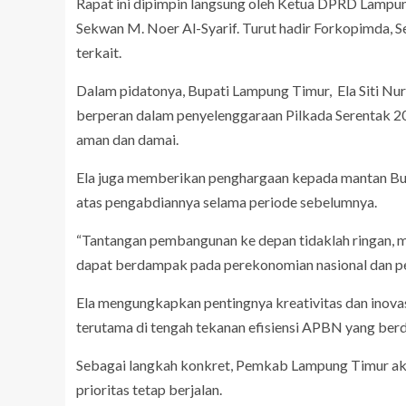
Rapat ini dipimpin langsung oleh Ketua DPRD Lampung
Sekwan M. Noer Al-Syarif. Turut hadir Forkopimda, Se
terkait.
Dalam pidatonya, Bupati Lampung Timur, Ela Siti Nu
berperan dalam penyelenggaraan Pilkada Serentak 20
aman dan damai.
Ela juga memberikan penghargaan kepada mantan Bu
atas pengabdiannya selama periode sebelumnya.
“Tantangan pembangunan ke depan tidaklah ringan, 
dapat berdampak pada perekonomian nasional dan pe
Ela mengungkapkan pentingnya kreativitas dan inovas
terutama di tengah tekanan efisiensi APBN yang b
Sebagai langkah konkret, Pemkab Lampung Timur ak
prioritas tetap berjalan.