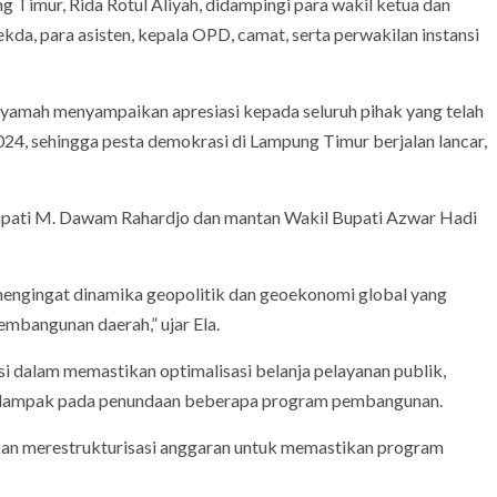
 Timur, Rida Rotul Aliyah, didampingi para wakil ketua dan
kda, para asisten, kepala OPD, camat, serta perwakilan instansi
ryamah menyampaikan apresiasi kepada seluruh pihak yang telah
24, sehingga pesta demokrasi di Lampung Timur berjalan lancar,
pati M. Dawam Rahardjo dan mantan Wakil Bupati Azwar Hadi
mengingat dinamika geopolitik dan geoekonomi global yang
mbangunan daerah,” ujar Ela.
i dalam memastikan optimalisasi belanja pelayanan publik,
erdampak pada penundaan beberapa program pembangunan.
an merestrukturisasi anggaran untuk memastikan program