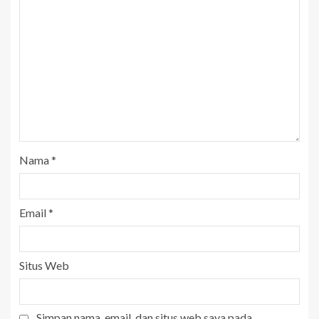
Nama
*
Email
*
Situs Web
Simpan nama, email, dan situs web saya pada