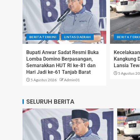
BERITA TERKINI
LINTAS DAERAH
BERITA TERKI
Bupati Anwar Sadat Resmi Buka
Kecelakaan
Lomba Domino Berpasangan,
Kangkung 
Semarakkan HUT RI ke-81 dan
Lansia Tew
Hari Jadi ke-61 Tanjab Barat
5 Agustus 2
5 Agustus 2026
Admin01
SELURUH BERITA