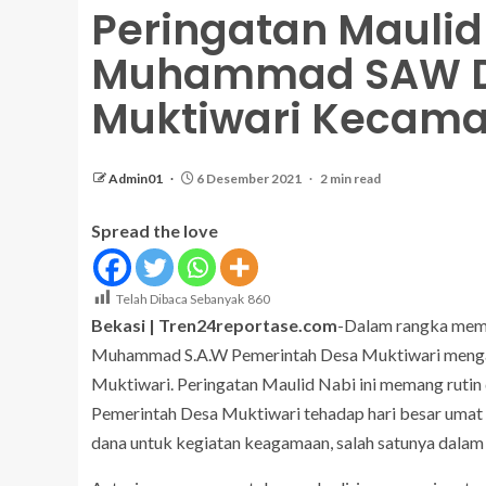
Peringatan Maulid
Muhammad SAW Di
Muktiwari Kecama
Admin01
6 Desember 2021
2 min read
Spread the love
Telah Dibaca Sebanyak
860
Bekasi | Tren24reportase.com
-Dalam rangka mempe
Muhammad S.A.W Pemerintah Desa Muktiwari mengad
Muktiwari. Peringatan Maulid Nabi ini memang rutin
Pemerintah Desa Muktiwari tehadap hari besar uma
dana untuk kegiatan keagamaan, salah satunya dalam 