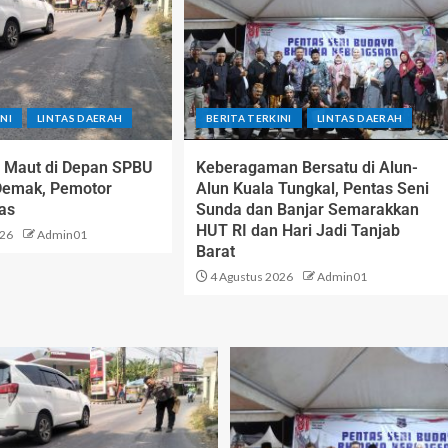
NI
LINTAS DAERAH
BERITA TERKINI
LINTAS DAERAH
 Maut di Depan SPBU
Keberagaman Bersatu di Alun-
Demak, Pemotor
Alun Kuala Tungkal, Pentas Seni
as
Sunda dan Banjar Semarakkan
HUT RI dan Hari Jadi Tanjab
026
Admin01
Barat
4 Agustus 2026
Admin01