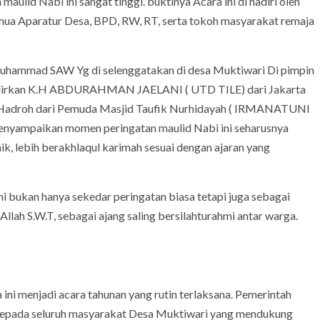
ulid Nabi ini sangat tinggi. buktinya Acara ini di hadiri oleh
mua Aparatur Desa, BPD, RW, RT, serta tokoh masyarakat remaja
uhammad SAW Yg di selenggatakan di desa Muktiwari Di pimpin
adirkan K.H ABDURAHMAN JAELANI ( UTD TILE) dari Jakarta
Time Hadroh dari Pemuda Masjid Taufik Nurhidayah ( IRMANATUNI
enyampaikan momen peringatan maulid Nabi ini seharusnya
k, lebih berakhlaqul karimah sesuai dengan ajaran yang
 bukan hanya sekedar peringatan biasa tetapi juga sebagai
ah S.W.T, sebagai ajang saling bersilahturahmi antar warga.
ni menjadi acara tahunan yang rutin terlaksana. Pemerintah
kepada seluruh masyarakat Desa Muktiwari yang mendukung