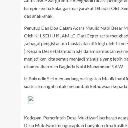
Antusiasme warga untuk menghadiri acara peringatan ma
hampir semua kalangan masyarakat Dihadiri Oleh Se
dan anak-anak.
Penutup Dan Doa Dalam Acara Maulid Nabi Besar M
Oleh KH. SEHU ISLAM LC. Dari Ceger serta mengh
,sebagai pengisi acara tausiah dan di iringi oleh 
). Kepala Desa H.Bahrudin S.H dalam sambutannya m
menjadikan kita semua menjadi manusia yang lebih bai
disampaikan oleh Baginda Nabi Muhammad S.A.W.
H.Bahrudin S.H memandang peringatan Maulid nabi ini
suatu semangat untuk menambah ketaqwaan kepada All
Kedepan, Pemerintah Desa Muktiwari berharap acara i
Desa Muktiwari mengucapkan banyak terima kasih 