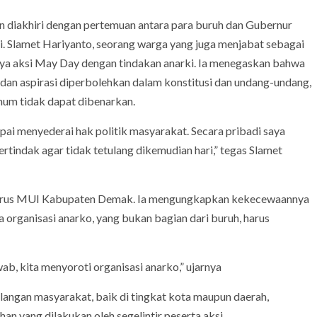
n diakhiri dengan pertemuan antara para buruh dan Gubernur
li. Slamet Hariyanto, seorang warga yang juga menjabat sebagai
a aksi May Day dengan tindakan anarki. Ia menegaskan bahwa
an aspirasi diperbolehkan dalam konstitusi dan undang-undang,
um tidak dapat dibenarkan.
pai menyederai hak politik masyarakat. Secara pribadi saya
indak agar tidak tetulang dikemudian hari,” tegas Slamet
engurus MUI Kabupaten Demak. Ia mengungkapkan kekecewaannya
 organisasi anarko, yang bukan bagian dari buruh, harus
b, kita menyoroti organisasi anarko,” ujarnya
alangan masyarakat, baik di tingkat kota maupun daerah,
an yang dilakukan oleh segelintir peserta aksi.