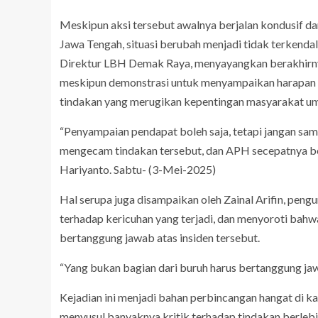
Meskipun aksi tersebut awalnya berjalan kondusif da
Jawa Tengah, situasi berubah menjadi tidak terkenda
Direktur LBH Demak Raya, menyayangkan berakhirny
meskipun demonstrasi untuk menyampaikan harapan d
tindakan yang merugikan kepentingan masyarakat um
“Penyampaian pendapat boleh saja, tetapi jangan sam
mengecam tindakan tersebut, dan APH secepatnya bert
Hariyanto. Sabtu- (3-Mei-2025)
Hal serupa juga disampaikan oleh Zainal Arifin, p
terhadap kericuhan yang terjadi, dan menyoroti bahwa
bertanggung jawab atas insiden tersebut.
“Yang bukan bagian dari buruh harus bertanggung jawa
Kejadian ini menjadi bahan perbincangan hangat di k
menyusul banyaknya kritik terhadap tindakan berlebih