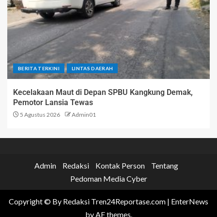
BERITA TERKINI
LINTAS DAERAH
Kecelakaan Maut di Depan SPBU Kangkung Demak,
Pemotor Lansia Tewas
5 Agustus 2026
Admin01
Admin
Redaksi
Kontak Person
Tentang
Pedoman Media Cyber
Copyright © By Redaksi Tren24Reportase.com
|
EnterNews
by AF themes.